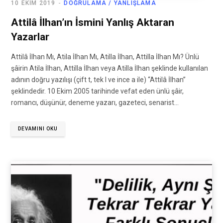
10 EKIM 2019
DOĞRULAMA / YANLIŞLAMA
Attilâ İlhan’ın İsmini Yanlış Aktaran
Yazarlar
Attilâ İlhan Mı, Atila İlhan Mı, Atilla İlhan, Attilla İlhan Mı? Ünlü
şâirin Atila İlhan, Attilla İlhan veya Atilla İlhan şeklinde kullanılan
adının doğru yazılışı (çift t, tek l ve ince a ile) “Attilâ İlhan”
şeklindedir. 10 Ekim 2005 tarihinde vefat eden ünlü şâir,
romancı, düşünür, deneme yazarı, gazeteci, senarist…
DEVAMINI OKU