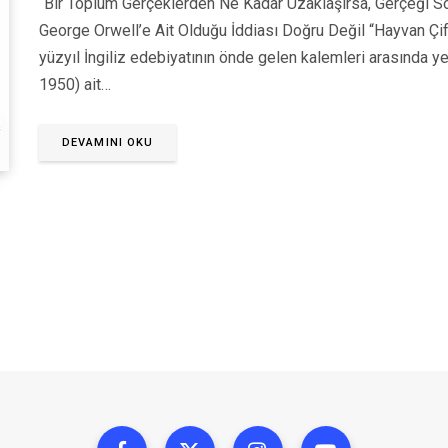
“Bir Toplum Gerçeklerden Ne Kadar Uzaklaşırsa, Gerçeği 
George Orwell’e Ait Olduğu İddiası Doğru Değil “Hayvan Çiftl
yüzyıl İngiliz edebiyatının önde gelen kalemleri arasında 
1950) ait…
DEVAMINI OKU