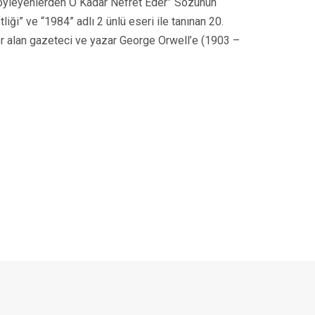
Söyleyenlerden O Kadar Nefret Eder” Sözünün
iği” ve “1984” adlı 2 ünlü eseri ile tanınan 20.
yer alan gazeteci ve yazar George Orwell’e (1903 –