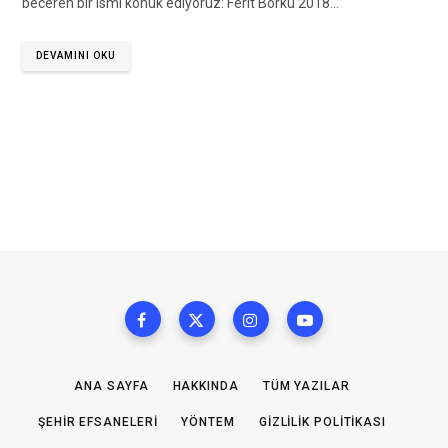
beceren bir ismi konuk ediyoruz: Ferit Borku 2018…
DEVAMINI OKU
ANA SAYFA
HAKKINDA
TÜM YAZILAR
ŞEHIR EFSANELERI
YÖNTEM
GIZLILIK POLITIKASI