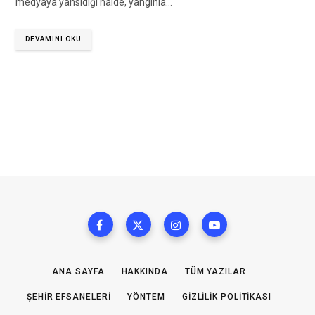
medyaya yansıdığı hâlde, yangınla…
DEVAMINI OKU
ANA SAYFA
HAKKINDA
TÜM YAZILAR
ŞEHIR EFSANELERI
YÖNTEM
GIZLILIK POLITIKASI