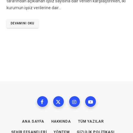
tarafından açıklanan işsiz sayısına dair verileri karşılaştırırken, iki
kurumun işsiz verilerine dair…
DEVAMINI OKU
ANA SAYFA
HAKKINDA
TÜM YAZILAR
ŞEHIR EFSANELERI
YÖNTEM
GIZLILIK POLITIKASI