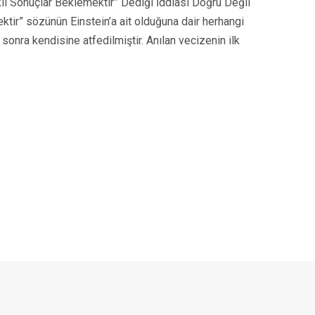
arklı Sonuçlar Beklemektir” Dediği İddiası Doğru Değil
mektir” sözünün Einstein’a ait olduğuna dair herhangi
sonra kendisine atfedilmiştir. Anılan vecizenin ilk