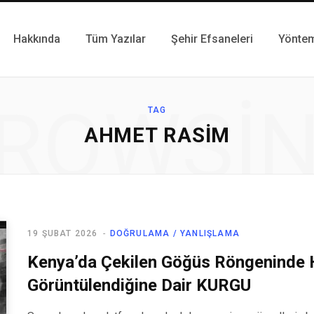
Hakkında
Tüm Yazılar
Şehir Efsaneleri
Yönte
ROWSI
TAG
AHMET RASIM
19 ŞUBAT 2026
DOĞRULAMA / YANLIŞLAMA
Kenya’da Çekilen Göğüs Röngeninde
Görüntülendiğine Dair KURGU