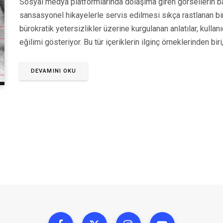
Sosyal medya platformlarında dolaşıma giren görsellerin 
sansasyonel hikayelerle servis edilmesi sıkça rastlanan bir 
bürokratik yetersizlikler üzerine kurgulanan anlatılar, kullan
eğilimi gösteriyor. Bu tür içeriklerin ilginç örneklerinden bi
DEVAMINI OKU