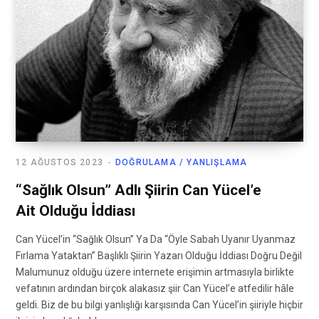
12 AĞUSTOS 2023
DOĞRULAMA / YANLIŞLAMA
“Sağlık Olsun” Adlı Şiirin Can Yücel’e
Ait Olduğu İddiası
Can Yücel’in “Sağlık Olsun” Ya Da “Öyle Sabah Uyanır Uyanmaz
Fırlama Yataktan” Başlıklı Şiirin Yazarı Olduğu İddiası Doğru Değil
Malumunuz olduğu üzere internete erişimin artmasıyla birlikte
vefatının ardından birçok alakasız şiir Can Yücel’e atfedilir hâle
geldi. Biz de bu bilgi yanlışlığı karşısında Can Yücel’in şiiriyle hiçbir