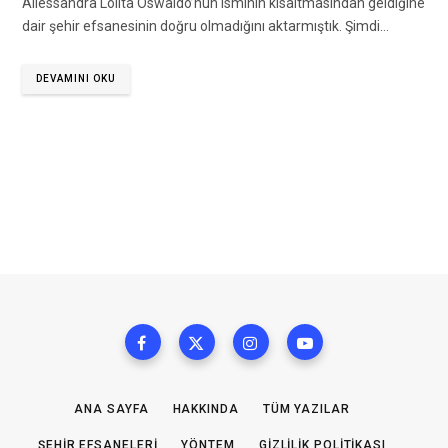
Allessandra Lolita Oswaldo’nun isminin kısaltmasından geldiğine
dair şehir efsanesinin doğru olmadığını aktarmıştık. Şimdi…
DEVAMINI OKU
ANA SAYFA
HAKKINDA
TÜM YAZILAR
ŞEHIR EFSANELERI
YÖNTEM
GIZLILIK POLITIKASI