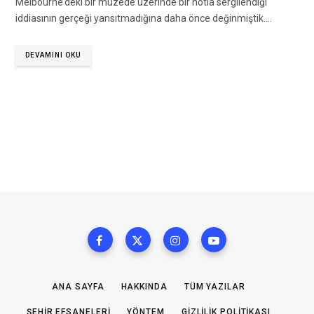
Melbourne’deki bir müzede üzerinde bir notla sergilendiği
iddiasının gerçeği yansıtmadığına daha önce değinmiştik.…
DEVAMINI OKU
ANA SAYFA
HAKKINDA
TÜM YAZILAR
ŞEHIR EFSANELERI
YÖNTEM
GIZLILIK POLITIKASI