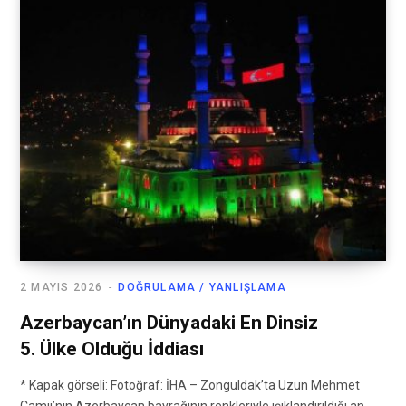
2 MAYIS 2026
DOĞRULAMA / YANLIŞLAMA
Azerbaycan’ın Dünyadaki En Dinsiz
5. Ülke Olduğu İddiası
* Kapak görseli: Fotoğraf: İHA – Zonguldak’ta Uzun Mehmet