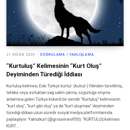
21 NISAN 2026
DOĞRULAMA / YANLIŞLAMA
“Kurtuluş” Kelimesinin “Kurt Oluş”
Deyiminden Türediği İddiası
Kurtuluş kelimesi, Eski Türkçe kurtul- (kutrul-) fiilinden türetilmiş,
tehlike veya zorluktan sağ salim çıkma, özgürlüğe erişme
anlamına gelen Türkçe kökenli bir isimdir “Kurtuluş” kelimesinin
“kurt oluş”, “kurt gibi oluş” ya da “kurt uluşması” deyiminden
türediği iddiası uzun süredir sosyal medya platformlarında
paylaşılıyor. Yalnızkurt (@grosserwolf00): “KURTULUŞ kelimesi
KURT…