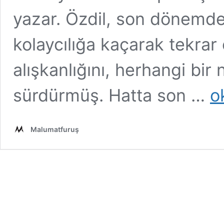
yazar. Özdil, son dönemde 
kolaycılığa kaçarak tekra
alışkanlığını, herhangi bi
Yılm
sürdürmüş. Hatta son …
o
Özdi
Bit
Tük
Malumatfuruş
Bil
Kop
–
Yapı
Yazıl