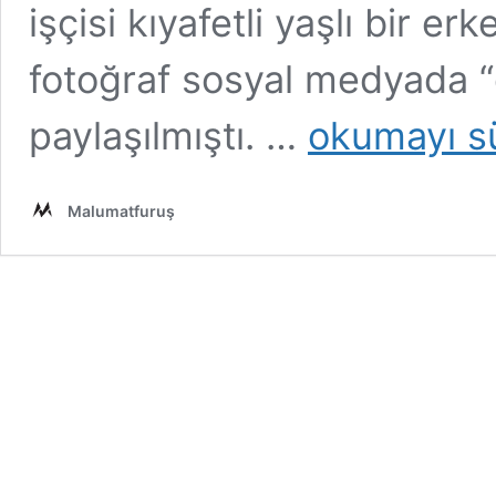
işçisi kıyafetli yaşlı bir er
fotoğraf sosyal medyada “
“Temizlik
paylaşılmıştı. …
okumayı s
İşçisi
Babasıyla
Gurur
Malumatfuruş
Duyan
Evlat”
Temalı
Kurgu
Anlatı