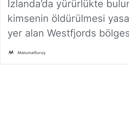
İzlanda’da yürürlükte bul
kimsenin öldürülmesi yasal
yer alan Westfjords bölg
Malumatfuruş