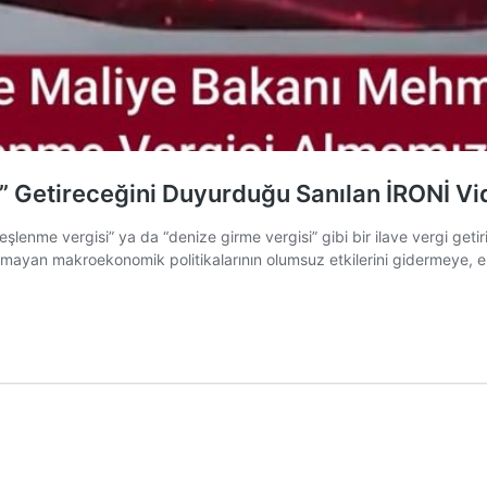
 Getireceğini Duyurduğu Sanılan İRONİ Vi
lenme vergisi” ya da “denize girme vergisi” gibi bir ilave vergi get
mayan makroekonomik politikalarının olumsuz etkilerini gidermeye, e