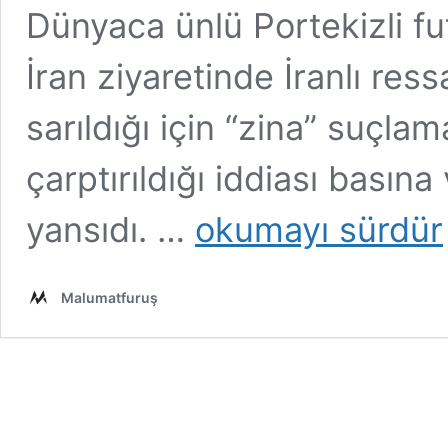
Dünyaca ünlü Portekizli f
İran ziyaretinde İranlı r
sarıldığı için “zina” suçla
çarptırıldığı iddiası basın
Cristiano
yansıdı. …
okumayı sürdür
Ronaldo’nun
İran’da
99
Malumatfuruş
Kırbaç
Cezasına
Çarptırıldığı
İddiası