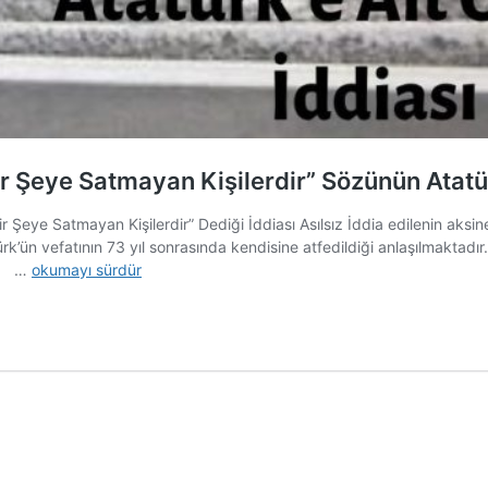
 Şeye Satmayan Kişilerdir” Sözünün Atatür
 Şeye Satmayan Kişilerdir” Dediği İddiası Asılsız İddia edilenin aksi
ürk’ün vefatının 73 yıl sonrasında kendisine atfedildiği anlaşılmaktadır
“Benim
ır. …
okumayı sürdür
Kahramanlarım
Hayallerini
Hiçbir
Şeye
Satmayan
Kişilerdir”
Sözünün
Atatürk’e
Ait