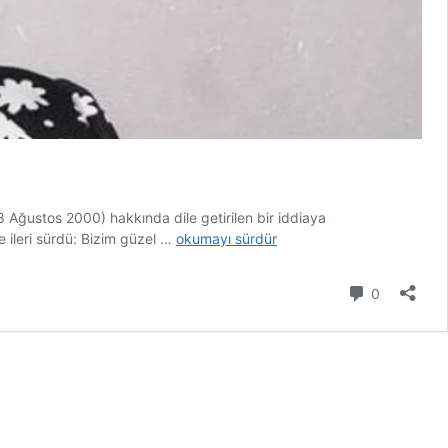
 Ağustos 2000) hakkında dile getirilen bir iddiaya
Adile
e ileri sürdü: Bizim güzel …
okumayı sürdür
Naşit’in
Doğum
Yorum
0
Adı
ve
Kökeni
Hakkındaki
İddialar