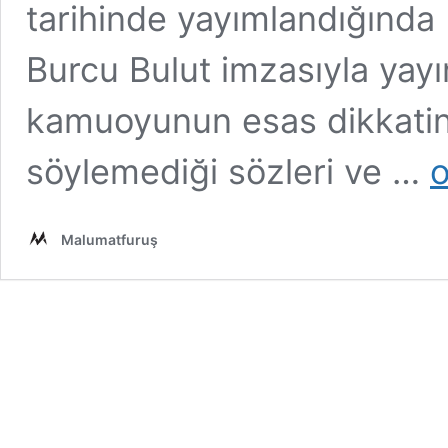
tarihinde yayımlandığında
Burcu Bulut imzasıyla yay
kamuoyunun esas dikkatin
Ye
söylemediği sözleri ve …
o
Şa
N
Ch
Malumatfuruş
Rö
Re