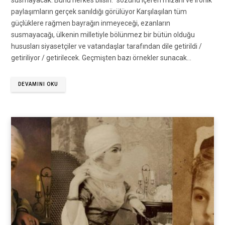
susmayacak. Bunu herkes bilsin.” sözünü içeren mizahî ve ironik
paylaşımların gerçek sanıldığı görülüyor Karşılaşılan tüm
güçlüklere rağmen bayrağın inmeyeceği, ezanların
susmayacağı, ülkenin milletiyle bölünmez bir bütün olduğu
hususları siyasetçiler ve vatandaşlar tarafından dile getirildi /
getiriliyor / getirilecek. Geçmişten bazı örnekler sunacak…
DEVAMINI OKU