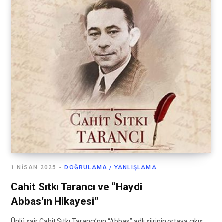
1 NISAN 2025
DOĞRULAMA / YANLIŞLAMA
Cahit Sıtkı Tarancı ve “Haydi
Abbas’ın Hikayesi”
Ünlü şair Cahit Sıtkı Tarancı’nın “Abbas” adlı şiirinin ortaya çıkış