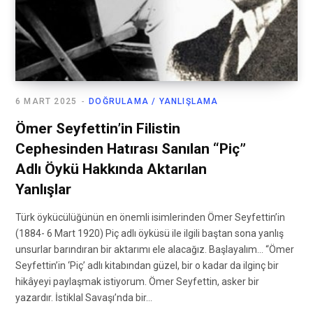
6 MART 2025
DOĞRULAMA / YANLIŞLAMA
Ömer Seyfettin’in Filistin
Cephesinden Hatırası Sanılan “Piç”
Adlı Öykü Hakkında Aktarılan
Yanlışlar
Türk öykücülüğünün en önemli isimlerinden Ömer Seyfettin’in
(1884- 6 Mart 1920) Piç adlı öyküsü ile ilgili baştan sona yanlış
unsurlar barındıran bir aktarımı ele alacağız. Başlayalım… “Ömer
Seyfettin’in ‘Piç’ adlı kitabından güzel, bir o kadar da ilginç bir
hikâyeyi paylaşmak istiyorum. Ömer Seyfettin, asker bir
yazardır. İstiklal Savaşı’nda bir…