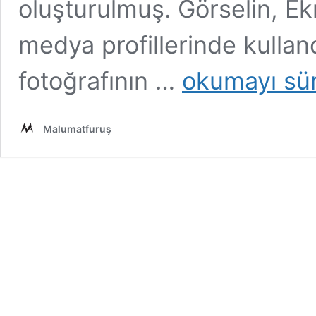
oluşturulmuş. Görselin, E
medya profillerinde kullan
Görselin
fotoğrafının …
okumayı sü
Ekrem
İmamoğlu’nun
Mason
Malumatfuruş
Locası
Diploması
Olduğu
İddiası