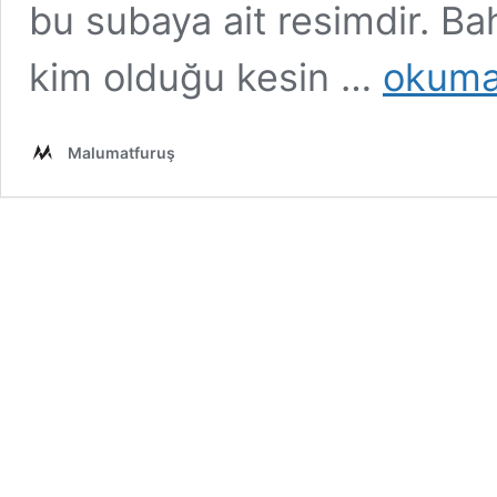
bu subaya ait resimdir. Ba
Fotoğrafın
kim olduğu kesin …
okuma
Atatürk’ün
Babası
Ali
Malumatfuruş
Rıza
Efendi’ye
Ait
Olduğu
İddiası