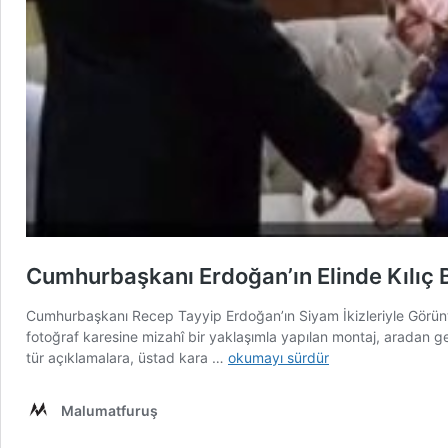
Cumhurbaşkanı Erdoğan’ın Elinde Kılıç B
Cumhurbaşkanı Recep Tayyip Erdoğan’ın Siyam İkizleriyle Görüntü
fotoğraf karesine mizahî bir yaklaşımla yapılan montaj, aradan g
Cumhurbaşkanı
tür açıklamalara, üstad kara …
okumayı sürdür
Erdoğan’ın
Elinde
Malumatfuruş
Kılıç
Bulunduğu