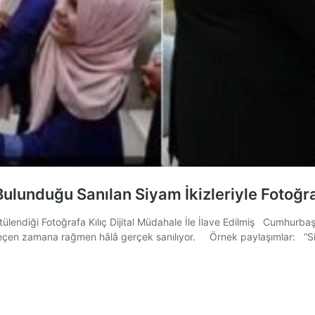
ulunduğu Sanılan Siyam İkizleriyle Fotoğra
lendiği Fotoğrafa Kılıç Dijital Müdahale İle İlave Edilmiş Cumhurbaş
eçen zamana rağmen hâlâ gerçek sanılıyor. Örnek paylaşımlar: “Siyam 