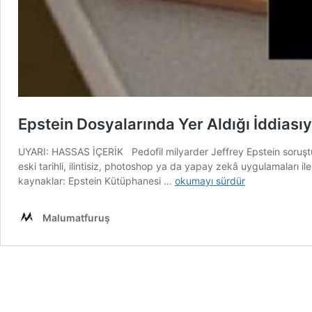
Epstein Dosyalarında Yer Aldığı İddiasıy
UYARI: HASSAS İÇERİK Pedofil milyarder Jeffrey Epstein soruşturmas
eski tarihli, ilintisiz, photoshop ya da yapay zekâ uygulamaları ile
Epstein
kaynaklar: Epstein Kütüphanesi …
okumayı sürdür
Dosyalarında
Yer
Malumatfuruş
Aldığı
İddiasıyla
Paylaşılan
Bebek
ya
da
Yetişkin