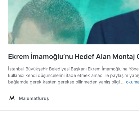
Ekrem İmamoğlu’nu Hedef Alan Montaj G
İstanbul Büyükşehir Belediyesi Başkanı Ekrem İmamoğlu’na Yönelik
kullanıcı kendi düşüncelerini ifade etmek amacı ile paylaşım yapıyo
Ekrem
bağlamda gerek kasten gerekse bilinmeden yanlış bilgi …
okuma
İmamo
Hedef
Malumatfuruş
Alan
Monta
Görsel