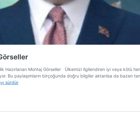
örseller
 Hazırlanan Montaj Görseller Ülkemizi ilgilendiren iyi veya kötü her
r. Bu paylaşımların birçoğunda doğru bilgiler aktarılsa da bazen tam ak
yı sürdür
ğlu’nu
j
ler