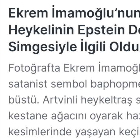
Ekrem İmamoğlu’nun 
Heykelinin Epstein 
Simgesiyle İlgili Old
Fotoğrafta Ekrem İmamoğl
satanist sembol baphopme
büstü. Artvinli heykeltraş
kestane ağacını oyarak haz
kesimlerinde yaşayan keçi