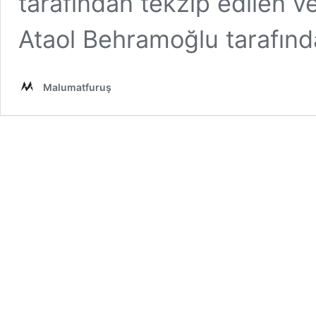
tarafından tekzip edilen v
Ataol Behramoğlu tarafın
Malumatfuruş