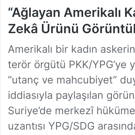
“Ağlayan Amerikalı K
Zekâ Ürünü Görüntü
Amerikalı bir kadın asker
terör örgütü PKK/YPG’ye yö
“utanç ve mahcubiyet” duy
iddiasıyla paylaşılan gö
Suriye’de merkezî hükümet
uzantısı YPG/SDG arasında 