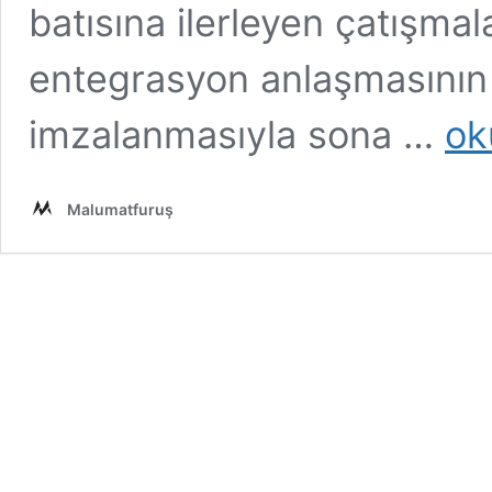
batısına ilerleyen çatışmal
entegrasyon anlaşmasını
“Ağlay
imzalanmasıyla sona …
ok
Amerik
Kadın
Asker”
Malumatfuruş
Temalı
Yapay
Zekâ
Ürünü
Görünt